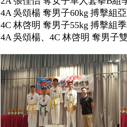
2A 張佳怡 奪女子單人套拳B組
4A 吳頌楊 奪男子60kg 搏擊組
4C 林啓明 奪男子55kg 搏擊組
4A 吳頌楊、4C 林啓明 奪男