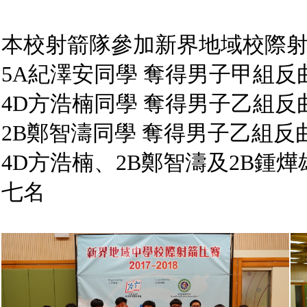
本校射箭隊參加新界地域校際
5A紀澤安同學 奪得男子甲組
4D方浩楠同學 奪得男子乙組
2B鄭智濤同學 奪得男子乙組
4D方浩楠、2B鄭智濤及2B鍾
七名