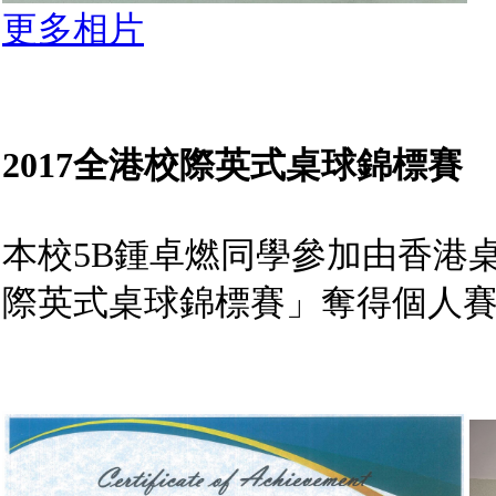
更多相片
2017全港校際英式桌球錦標賽
本校5B鍾卓燃同學參加由香港桌
際英式桌球錦標賽」奪得個人