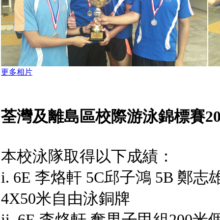
更多相片
荃灣及離島區校際游泳錦標賽20
本校泳隊取得以下成績：
i. 6E 李烙軒 5C邱子鴻 5B 鄭
4X50米自由泳銅牌
ii. 6E 李烙軒 奪男子甲組20