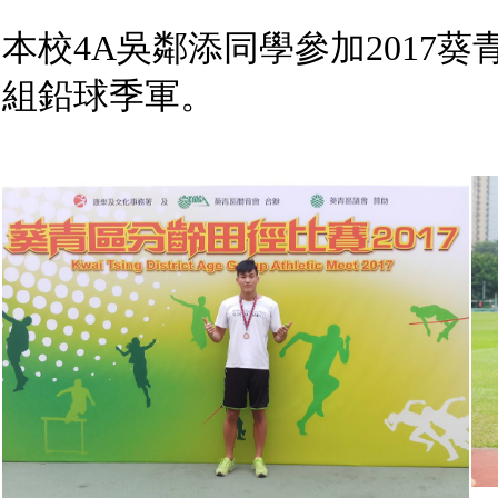
本校4A吳鄰添同學參加2017
組鉛球季軍。