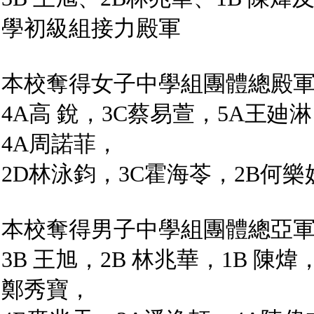
學初級組接力殿軍
本校奪得女子中學組團體總殿
4A高 銳，3C蔡易萱，5A王廸
4A周諾菲，
2D林泳鈞，3C霍海苓，2B何樂
本校奪得男子中學組團體總亞
3B 王旭，2B 林兆華，1B 陳煒
鄭秀寶，