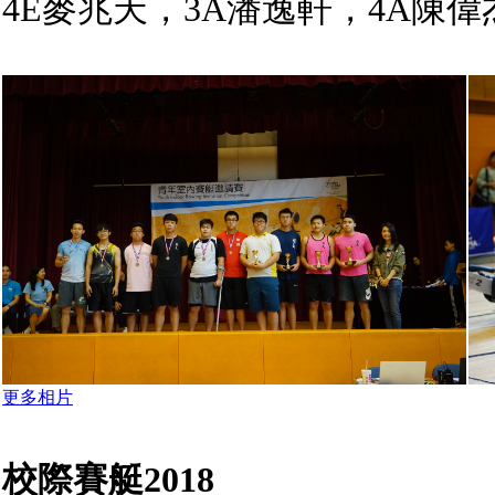
4E麥兆天，3A潘逸軒，4A陳偉
更多相片
校際賽艇2018