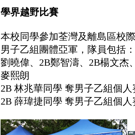
學界越野比賽
本校同學參加荃灣及離島區校
男子乙組團體亞軍，隊員包括：2
劉曉偉、2B鄭智濤、2B楊文杰、
麥熙朗
2B 林兆華同學 奪男子乙組個人
2B 薛瑋捷同學 奪男子乙組個人