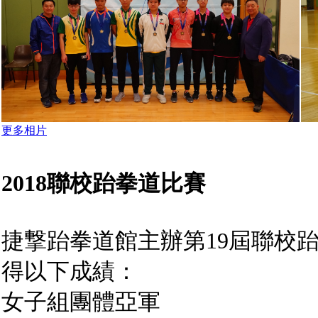
更多相片
2018聯校跆拳道比賽
捷撃跆拳道館主辦第19屆聯校
得以下成績：
女子組團體亞軍