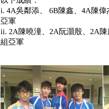
以下成績：
i. 4A吳鄰添、 6B陳鑫、4A陳
亞軍
ii. 2A陳曉潼、2A阮灝殷、2
組亞軍