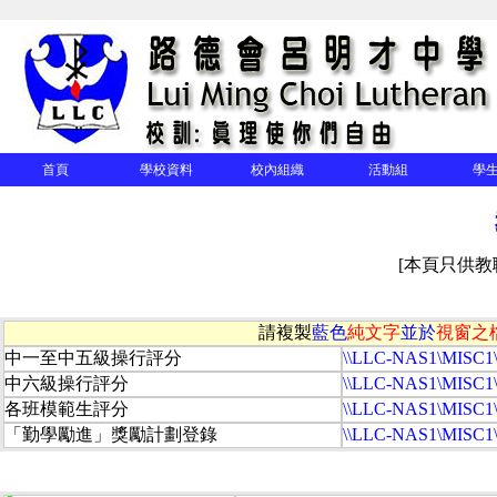
首頁
學校資料
校內組織
活動組
學
[本頁只供
請複製
藍色
純文字
並於
視窗之檔案總
中一至中五級操行評分
\\LLC-NAS1\MIS
中六級操行評分
\\LLC-NAS1\MISC
各班模範生評分
\\LLC-NAS1\MISC1
「勤學勵進」獎勵計劃登錄
\\LLC-NAS1\MI