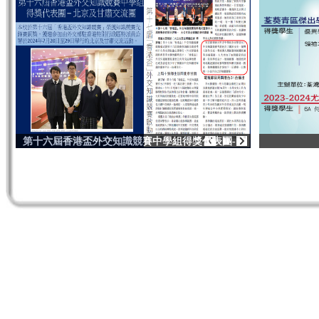
2026/03/18 -
2025至26年度中三升中四選科講座(升學及就業輔導組)
2026/03/06 -
2005-26年度陸運會—精彩的一刻
2026/01/13 -
語文教育及研究常務委員會（語常會），於2026年1月
在》，透過多元化及精彩的內容促進社會對語文學習的關注及參與，
2025/12/23 -
恭賀本校校友姚鳳女士獲頒「行政長官社區服務獎狀」
2025/12/15 -
25/26學年『內地高校招收香港中學文憑考試學生計劃』
2025/11/28 -
2025至26年度升學及就業輔導組新書第二擊
2025/11/18 -
VTC 課程資訊日活動花絮
2025/11/13 -
影．音．虛擬製作漫遊活動花絮
2025/11/11 -
內地高等教育展 2026/27
2025/10/27 -
2025-26年度中六級多元出路家長講座簡報
2025/10/27 -
高中選科輔導家長講座(升學及就業輔導組)
2025/10/27 -
高中選科輔導家長講座(學與教組)
2025/10/08 -
2025至26年度升學及就業輔導組新書第一擊
2025/10/03 -
醫護與你有個『藥』會活動花絮
2025/09/25 -
「認識資歷架構及資歷名冊」講座簡報